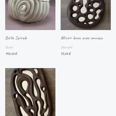
Boite Spirale
Miroir brun avec anneau
Boites
Décoratif
140,00
€
95,00
€