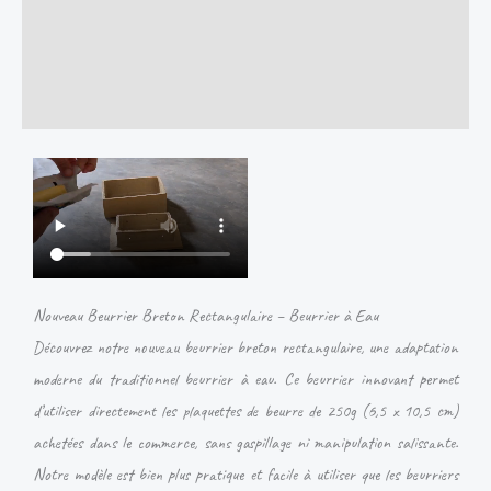
Description
Informations complémentaires
Avis (0)
Nouveau Beurrier Breton Rectangulaire – Beurrier à Eau
Découvrez notre nouveau beurrier breton rectangulaire, une adaptation
moderne du traditionnel beurrier à eau. Ce beurrier innovant permet
d’utiliser directement les plaquettes de beurre de 250g (6,5 x 10,5 cm)
achetées dans le commerce, sans gaspillage ni manipulation salissante.
Notre modèle est bien plus pratique et facile à utiliser que les beurriers