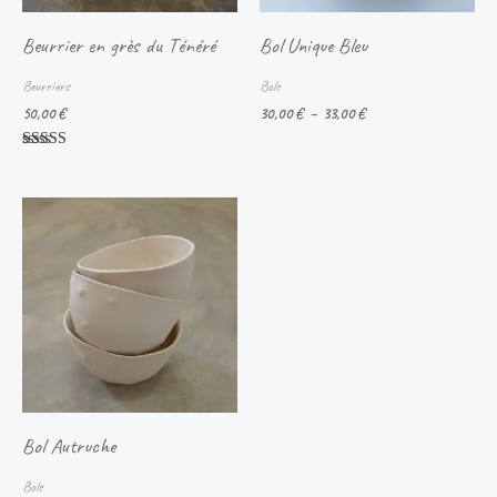
Beurrier en grès du Ténéré
Bol Unique Bleu
Beurriers
Bols
50,00
€
30,00
€
–
33,00
€
Note
5.00
sur 5
Plage
de
prix :
10,00 €
à
16,00 €
Bol Autruche
Bols