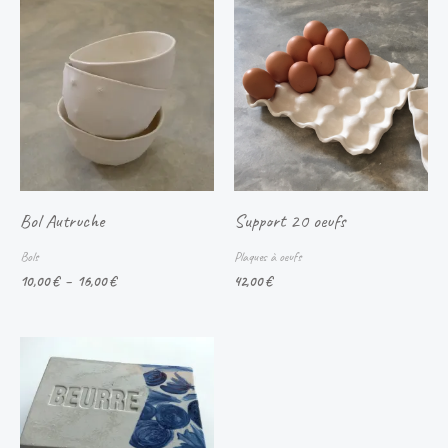
Plage
de
prix :
10,00 €
à
16,00 €
Bol Autruche
Support 20 oeufs
Bols
Plaques à oeufs
10,00
€
–
16,00
€
42,00
€