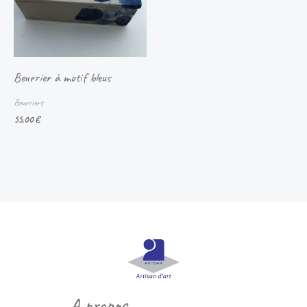
Beurrier à motif bleus
Beurriers
55,00
€
A propos